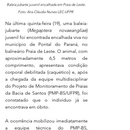
Baleia jubarte juvenil encalhada em Praia de Leste. 
Foto: Ana Cláudia Nunes LEC-UFPR 
Na última quinta-feira (19), uma baleia-
jubarte (
Megaptera novaeangliae
) 
juvenil foi encontrada encalhada viva no 
município de Pontal do Paraná, no 
balneário Praia de Leste. O animal, com 
aproximadamente 6,5 metros de 
comprimento, apresentava condição 
corporal debilitada (caquético) e, após 
a chegada da equipe multidisciplinar 
do Projeto de Monitoramento de Praias 
da Bacia de Santos (PMP-BS/UFPR), foi 
constatado que o indivíduo já se 
encontrava em óbito.
A ocorrência mobilizou imediatamente 
a equipe técnica do PMP-BS, 