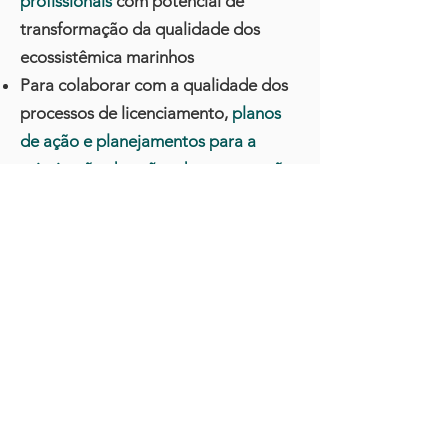
profissionais
com potencial de
transformação da qualidade dos
ecossistêmica marinhos
Para colaborar com a qualidade dos
processos de licenciamento,
planos
de ação e planejamentos para a
priorização de ações de conservação
Ações com incidência em
política e
gestão pública
Conheça o Programa
LEC - Laboratório de Ecologia e
Conservação