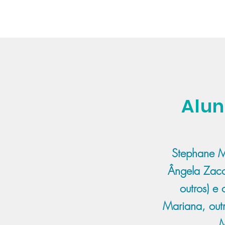
Alun
Stephane M
Ângela Zacc
outros) e 
Mariana, outr
M