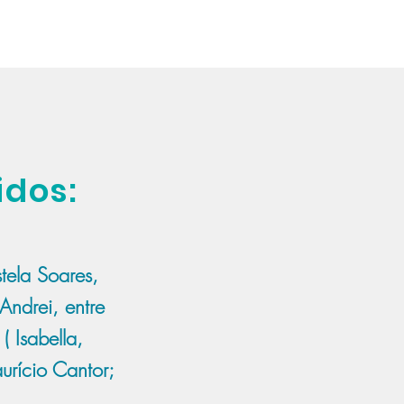
idos:
ela Soares,
Andrei, entre
( Isabella,
urício Cantor;
..