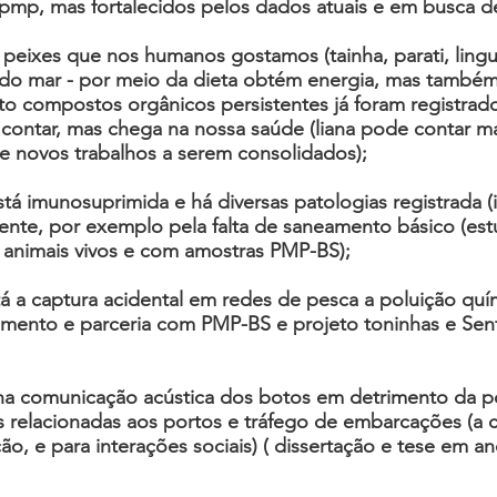
 pmp, mas fortalecidos pelos dados atuais e em busca de
e peixes que nos humanos gostamos (tainha, parati, lin
e do mar - por meio da dieta obtém energia, mas també
o compostos orgânicos persistentes já foram registrados
 contar, mas chega na nossa saúde (liana pode contar ma
e novos trabalhos a serem consolidados);
tá imunosuprimida e há diversas patologias registrada 
nte, por exemplo pela falta de saneamento básico (es
nimais vivos e com amostras PMP-BS);
tá a captura acidental em redes de pesca a poluição qu
mento e parceria com PMP-BS e projeto toninhas e Sentim
 na comunicação acústica dos botos em detrimento da po
s relacionadas aos portos e tráfego de embarcações (a
o, e para interações sociais) ( dissertação e tese em an