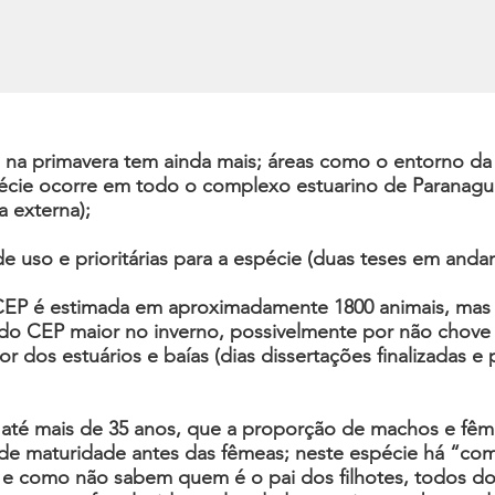
na primavera tem ainda mais; áreas como o entorno da I
pécie ocorre em todo o complexo estuarino de Paranaguá
 externa);
 uso e prioritárias para a espécie (duas teses em anda
EP é estimada em aproximadamente 1800 animais, mas h
 do CEP maior no inverno, possivelmente por não chove
r dos estuários e baías (dias dissertações finalizadas
 até mais de 35 anos, que a proporção de machos e fême
 maturidade antes das fêmeas; neste espécie há “comp
 como não sabem quem é o pai dos filhotes, todos d