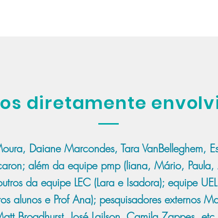
os diretamente envolv
oura, Daiane Marcondes, Tara VanBelleghem, Est
aron; além da equipe pmp (liana, Mário, Paula, 
outros da equipe LEC (Lara e Isadora); equipe UEL 
os alunos e Prof Ana); pesquisadores externos Ma
att Broadhurst, José Lailson, Camila Zappes, etc.