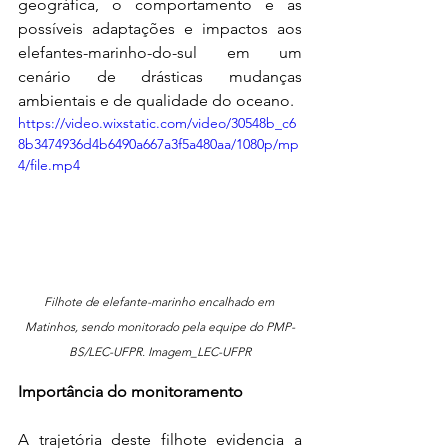
geográfica, o comportamento e as 
possíveis adaptações e impactos aos 
elefantes-marinho-do-sul em um 
cenário de drásticas mudanças 
ambientais e de qualidade do oceano.
https://video.wixstatic.com/video/30548b_c6
8b3474936d4b6490a667a3f5a480aa/1080p/mp
4/file.mp4
Filhote de elefante-marinho encalhado em 
Matinhos, sendo monitorado pela equipe do PMP-
BS/LEC-UFPR. Imagem_LEC-UFPR
Importância do monitoramento
A trajetória deste filhote evidencia a 