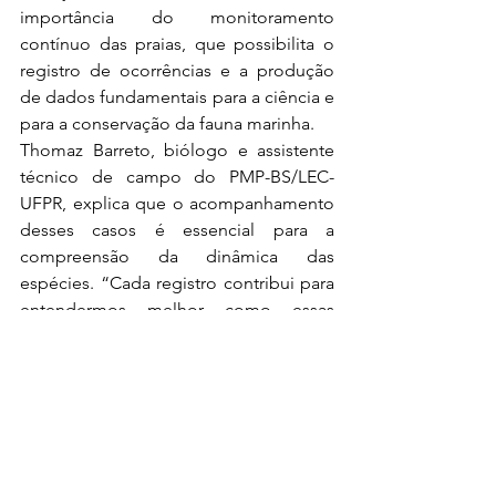
importância do monitoramento 
contínuo das praias, que possibilita o 
registro de ocorrências e a produção 
de dados fundamentais para a ciência e 
para a conservação da fauna marinha.
Thomaz Barreto, biólogo e assistente 
técnico de campo do PMP-BS/LEC-
UFPR, explica que o acompanhamento 
desses casos é essencial para a 
compreensão da dinâmica das 
espécies. “Cada registro contribui para 
entendermos melhor como essas 
espécies utilizam o litoral brasileiro e 
como as mudanças no oceano e clima 
estão afetando a dinâmica de suas 
populações. O monitoramento diário 
permite identificar padrões, registrar 
exceções e construir uma base de 
dados sólida para a conservação das 